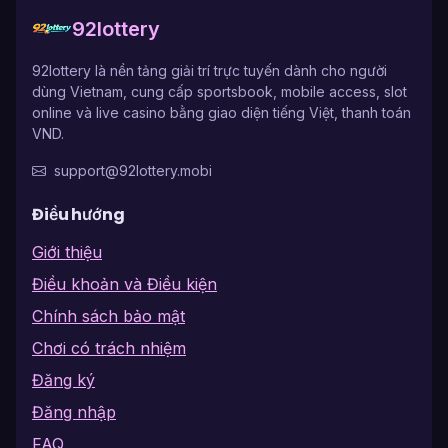
92lottery
92lottery là nền tảng giải trí trực tuyến dành cho người
dùng Vietnam, cung cấp sportsbook, mobile access, slot
online và live casino bằng giao diện tiếng Việt, thanh toán
VND.
support@92lottery.mobi
Điều hướng
Giới thiệu
Điều khoản và Điều kiện
Chính sách bảo mật
Chơi có trách nhiệm
Đăng ký
Đăng nhập
FAQ