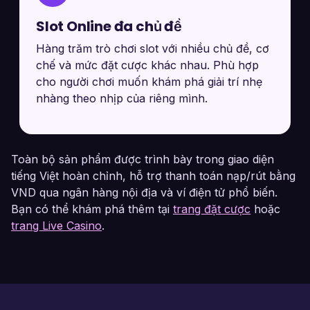
Slot Online đa chủ đề
Hàng trăm trò chơi slot với nhiều chủ đề, cơ
chế và mức đặt cược khác nhau. Phù hợp
cho người chơi muốn khám phá giải trí nhẹ
nhàng theo nhịp của riêng mình.
Toàn bộ sản phẩm được trình bày trong giao diện
tiếng Việt hoàn chỉnh, hỗ trợ thanh toán nạp/rút bằng
VND qua ngân hàng nội địa và ví điện tử phổ biến.
Bạn có thể khám phá thêm tại
trang đặt cược
hoặc
trang Live Casino
.