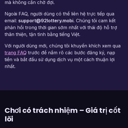
mà không cần chờ đợi.
Ngoài FAQ, người dùng có thể liên hệ trực tiếp qua
email:
support@92lottery.mobi
. Chúng tôi cam kết
phản hồi trong thời gian sớm nhất với thái độ hỗ trợ
thân thiện, tận tình bằng tiếng Việt.
Với người dùng mới, chúng tôi khuyến khích xem qua
trang FAQ
trước để nắm rõ các bước đăng ký, nạp
tiền và bắt đầu sử dụng dịch vụ một cách thuận lợi
nhất.
Chơi có trách nhiệm – Giá trị cốt
lõi