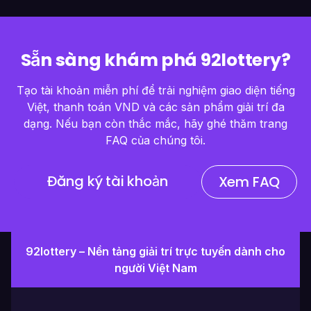
Sẵn sàng khám phá 92lottery?
Tạo tài khoản miễn phí để trải nghiệm giao diện tiếng
Việt, thanh toán VND và các sản phẩm giải trí đa
dạng. Nếu bạn còn thắc mắc, hãy ghé thăm trang
FAQ của chúng tôi.
Đăng ký tài khoản
Xem FAQ
92lottery – Nền tảng giải trí trực tuyến dành cho
người Việt Nam