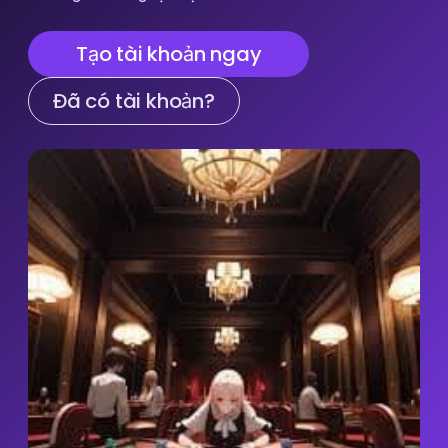
Tạo tài khoản ngay
Đã có tài khoản?