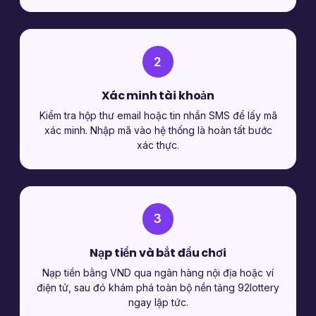
2
Xác minh tài khoản
Kiểm tra hộp thư email hoặc tin nhắn SMS để lấy mã
xác minh. Nhập mã vào hệ thống là hoàn tất bước
xác thực.
3
Nạp tiền và bắt đầu chơi
Nạp tiền bằng VND qua ngân hàng nội địa hoặc ví
điện tử, sau đó khám phá toàn bộ nền tảng 92lottery
ngay lập tức.