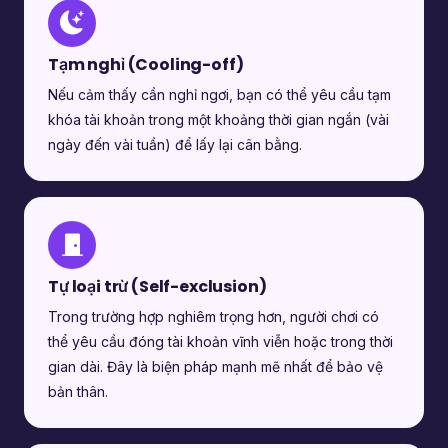
Tạm nghỉ (Cooling-off)
Nếu cảm thấy cần nghỉ ngơi, bạn có thể yêu cầu tạm
khóa tài khoản trong một khoảng thời gian ngắn (vài
ngày đến vài tuần) để lấy lại cân bằng.
Tự loại trừ (Self-exclusion)
Trong trường hợp nghiêm trọng hơn, người chơi có
thể yêu cầu đóng tài khoản vĩnh viễn hoặc trong thời
gian dài. Đây là biện pháp mạnh mẽ nhất để bảo vệ
bản thân.