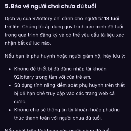
5. Bảo vệ người chơi chưa đủ tuổi
Dịch vụ của 92lottery chỉ dành cho người từ
18 tuổi
trở lên
. Chúng tôi áp dụng quy trình xác minh độ tuổi
trong quá trình đăng ký và có thể yêu cầu tài liệu xác
nhận bất cứ lúc nào.
Nếu bạn là phụ huynh hoặc người giám hộ, hãy lưu ý:
Không để thiết bị đã đăng nhập tài khoản
92lottery trong tầm với của trẻ em.
Sử dụng tính năng kiểm soát phụ huynh trên thiết
bị để hạn chế truy cập vào các trang web cá
cược.
Không chia sẻ thông tin tài khoản hoặc phương
thức thanh toán với người chưa đủ tuổi.
Nếu phát hiện tài khoản của người chưa đủ tuổi,