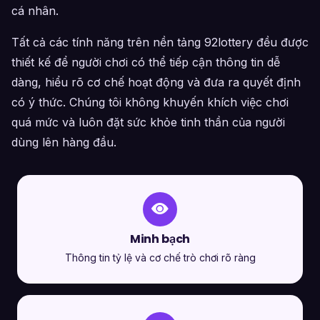
cá nhân.
Tất cả các tính năng trên nền tảng 92lottery đều được
thiết kế để người chơi có thể tiếp cận thông tin dễ
dàng, hiểu rõ cơ chế hoạt động và đưa ra quyết định
có ý thức. Chúng tôi không khuyến khích việc chơi
quá mức và luôn đặt sức khỏe tinh thần của người
dùng lên hàng đầu.
Minh bạch
Thông tin tỷ lệ và cơ chế trò chơi rõ ràng