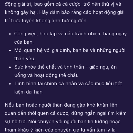
động giải trí, bao gồm cả cá cược, trở nên thú vị và
không gây hại. Hãy đảm bảo rằng các hoạt động giải
trí trực tuyến không ảnh hưởng đến:
Công việc, học tập và các trách nhiệm hàng ngày
của bạn.
Mối quan hệ với gia đình, bạn bè và những người
thân yêu.
Sức khỏe thể chất và tinh thần – giấc ngủ, ăn
uống và hoạt động thể chất.
Tình hình tài chính cá nhân và các mục tiêu tiết
kiệm dài hạn.
Nếu bạn hoặc người thân đang gặp khó khăn liên
quan đến thói quen cá cược, đừng ngần ngại tìm kiếm
sự hỗ trợ. Nói chuyện với người bạn tin tưởng hoặc
tham khảo ý kiến của chuyên gia tư vấn tâm lý là