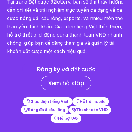
Tại trang Đặt cược 92lottery, bạn sẽ tìm thấy hướng
dẫn chi tiết và trải nghiệm trực tuyến đa dạng về cá
cược bóng đá, cầu lông, esports, và nhiều môn thể
thao yêu thích khác. Giao diện tiếng Việt thân thiện,
hỗ trợ thiết bị di động cùng thanh toán VND nhanh
chóng, giúp bạn dễ dàng tham gia và quản lý tài
khoản đặt cược một cách hiệu quả.
Đăng ký và đặt cược
Xem hỏi đáp
Giao diện tiếng Việt
Hỗ trợ mobile
Bóng đá & cầu lông
Thanh toán VND
Hỗ trợ FAQ