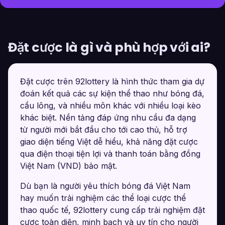
Đặt cược là gì và phù hợp với ai?
Đặt cược trên 92lottery là hình thức tham gia dự
đoán kết quả các sự kiện thể thao như bóng đá,
cầu lông, và nhiều môn khác với nhiều loại kèo
khác biệt. Nền tảng đáp ứng nhu cầu đa dạng
từ người mới bắt đầu cho tới cao thủ, hỗ trợ
giao diện tiếng Việt dễ hiểu, khả năng đặt cược
qua điện thoại tiện lợi và thanh toán bằng đồng
Việt Nam (VND) bảo mật.
Dù bạn là người yêu thích bóng đá Việt Nam
hay muốn trải nghiệm các thể loại cược thể
thao quốc tế, 92lottery cung cấp trải nghiệm đặt
cược toàn diện, minh bạch và uy tín cho người