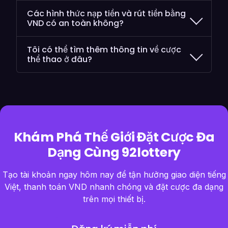
Các hình thức nạp tiền và rút tiền bằng
VND có an toàn không?
Tôi có thể tìm thêm thông tin về cược
thể thao ở đâu?
Khám Phá Thế Giới Đặt Cược Đa
Dạng Cùng 92lottery
Tạo tài khoản ngay hôm nay để tận hưởng giao diện tiếng
Việt, thanh toán VND nhanh chóng và đặt cược đa dạng
trên mọi thiết bị.