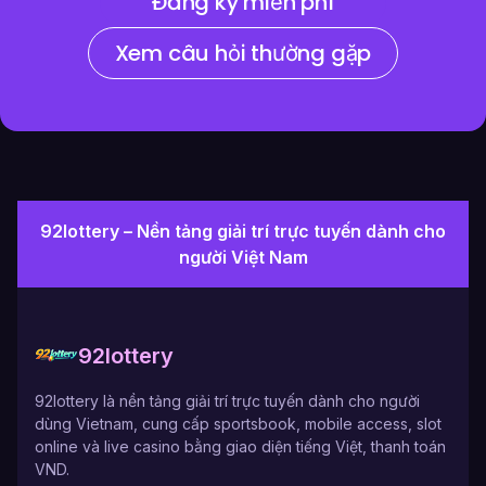
Đăng ký miễn phí
Xem câu hỏi thường gặp
92lottery – Nền tảng giải trí trực tuyến dành cho
người Việt Nam
92lottery
92lottery là nền tảng giải trí trực tuyến dành cho người
dùng Vietnam, cung cấp sportsbook, mobile access, slot
online và live casino bằng giao diện tiếng Việt, thanh toán
VND.