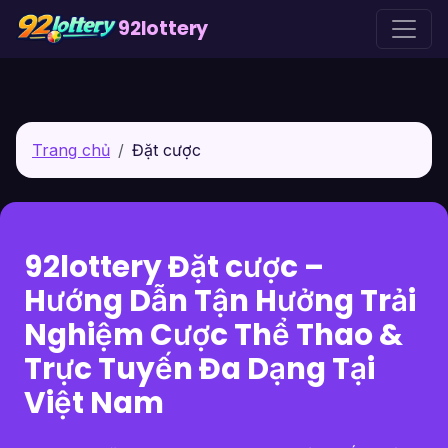
92lottery
Trang chủ
Đặt cược
92lottery Đặt cược –
Hướng Dẫn Tận Hưởng Trải
Nghiệm Cược Thể Thao &
Trực Tuyến Đa Dạng Tại
Việt Nam