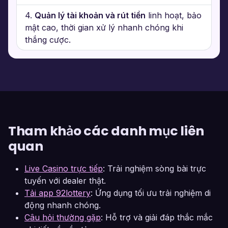
Quản lý tài khoản và rút tiền
linh hoạt, bảo
mật cao, thời gian xử lý nhanh chóng khi
thắng cược.
Tham khảo các danh mục liên
quan
Live Casino trực tiếp
: Trải nghiệm sòng bài trực
tuyến với dealer thật.
Tải app 92lottery
: Ứng dụng tối ưu trải nghiệm di
động nhanh chóng.
Câu hỏi thường gặp
: Hỗ trợ và giải đáp thắc mắc